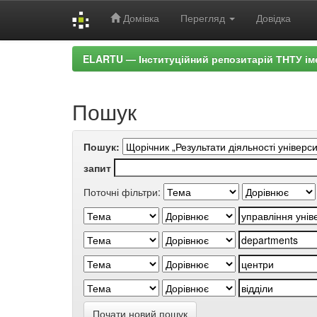
Домівка
Перегляд
Довідка
Skip
ELARTU — Інституційний репозитарій ТНТУ ім
navigation
Пошук
Пошук:
запит
Поточні фільтри:
Почати новий пошук