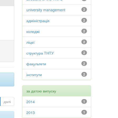
university management
2
адміністрація
2
коледжі
2
ліцеї
2
структура ТНТУ
2
факультети
2
інститути
2
за датою випуску
далі
2014
1
2013
1