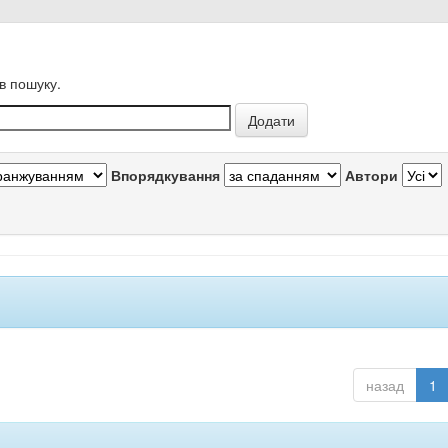
в пошуку.
Впорядкування
Автори
назад
1