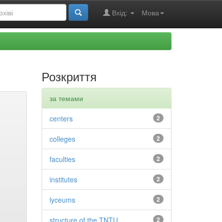
Вхід:
Мова
Розкриття
за темами
centers
2
colleges
2
faculties
2
institutes
2
lyceums
2
structure of the TNTU
2