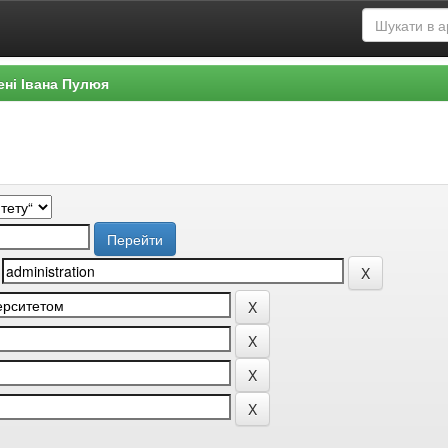
ені Івана Пулюя