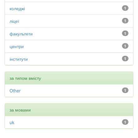
коледжі
1
ліцеї
1
факультети
1
центри
1
інститути
1
за типом вмісту
Other
1
за мовами
uk
1