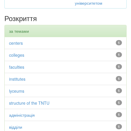
університетом
Розкриття
за темами
centers
1
colleges
1
faculties
1
institutes
1
lyceums
1
structure of the TNTU
1
адміністрація
1
відділи
1