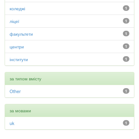
коледжі
1
ліцеї
1
факультети
1
центри
1
інститути
1
за типом вмісту
Other
1
за мовами
uk
1