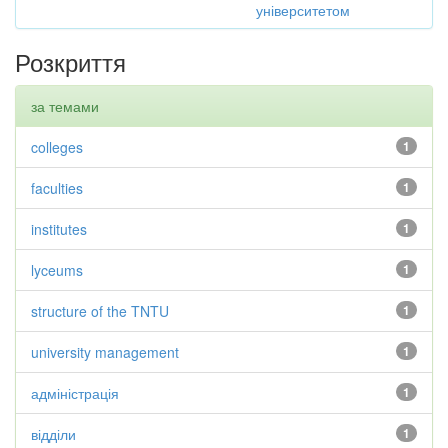
університетом
Розкриття
за темами
colleges
1
faculties
1
institutes
1
lyceums
1
structure of the TNTU
1
university management
1
адміністрація
1
відділи
1