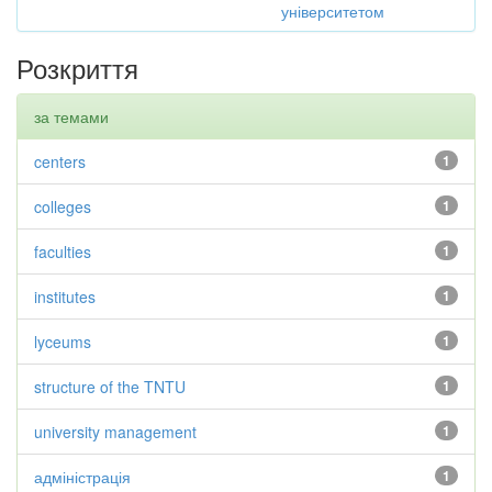
університетом
Розкриття
за темами
centers
1
colleges
1
faculties
1
institutes
1
lyceums
1
structure of the TNTU
1
university management
1
адміністрація
1