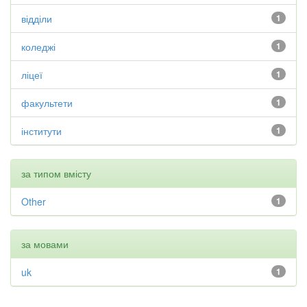
відділи
1
коледжі
1
ліцеї
1
факультети
1
інститути
1
за типом вмісту
Other
1
за мовами
uk
1