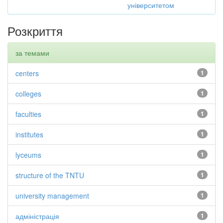
університетом
Розкриття
за темами
centers
1
colleges
1
faculties
1
institutes
1
lyceums
1
structure of the TNTU
1
university management
1
адміністрація
1