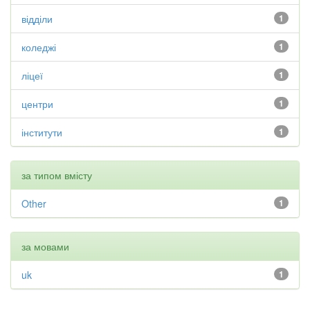
відділи
1
коледжі
1
ліцеї
1
центри
1
інститути
1
за типом вмісту
Other
1
за мовами
uk
1