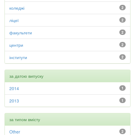
коледжі
2
ліцеї
2
факультети
2
центри
2
інститути
2
за датою випуску
2014
1
2013
1
за типом вмісту
Other
2