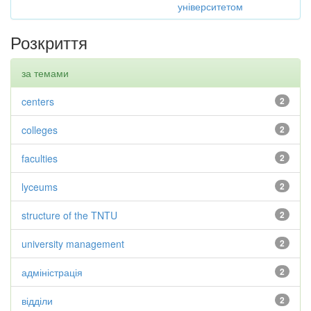
університетом
Розкриття
за темами
centers
2
colleges
2
faculties
2
lyceums
2
structure of the TNTU
2
university management
2
адміністрація
2
відділи
2