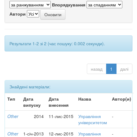
Впорядкування
Автори
Результати 1-2 зі 2 (час пошуку: 0.002 секунди).
назад
1
далі
Знайдені матеріали:
Тип
Дата
Дата
Назва
Автор(и)
випуску
внесення
Other
2014
11-лис-2015
Управління
-
університетом
Other
1-січ-2013
12-лис-2015
Управління
-