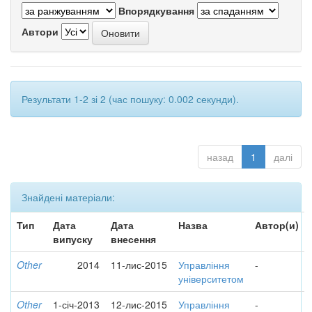
Впорядкування
Автори
Результати 1-2 зі 2 (час пошуку: 0.002 секунди).
назад
1
далі
Знайдені матеріали:
Тип
Дата
Дата
Назва
Автор(и)
випуску
внесення
Other
2014
11-лис-2015
Управління
-
університетом
Other
1-січ-2013
12-лис-2015
Управління
-