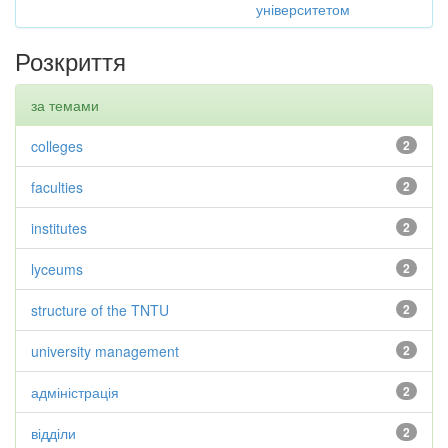
університетом
Розкриття
за темами
colleges
2
faculties
2
institutes
2
lyceums
2
structure of the TNTU
2
university management
2
адміністрація
2
відділи
2