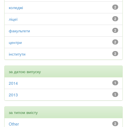
коледжі
2
ліцеї
2
факультети
2
центри
2
інститути
2
за датою випуску
2014
1
2013
1
за типом вмісту
Other
2