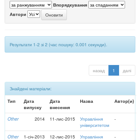
Впорядкування
Автори
Результати 1-2 зі 2 (час пошуку: 0.001 секунди).
назад
1
далі
Знайдені матеріали:
Тип
Дата
Дата
Назва
Автор(и)
випуску
внесення
Other
2014
11-лис-2015
Управління
-
університетом
Other
1-січ-2013
12-лис-2015
Управління
-