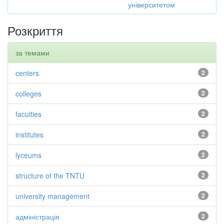
університетом
Розкриття
за темами
centers
2
colleges
2
faculties
2
institutes
2
lyceums
2
structure of the TNTU
2
university management
2
адміністрація
2