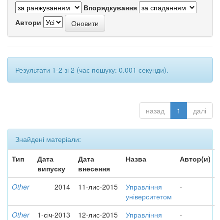
Впорядкування
Автори
Результати 1-2 зі 2 (час пошуку: 0.001 секунди).
назад
1
далі
Знайдені матеріали:
Тип
Дата
Дата
Назва
Автор(и)
випуску
внесення
Other
2014
11-лис-2015
Управління
-
університетом
Other
1-січ-2013
12-лис-2015
Управління
-