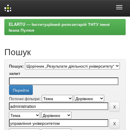
Skip
ELARTU — Інституційний репозитарій ТНТУ імені
navigation
Івана Пулюя
Пошук
Пошук:
запит
Поточні фільтри: