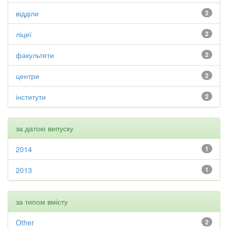
відділи
2
ліцеї
2
факультети
2
центри
2
інститути
2
за датою випуску
2014
1
2013
1
за типом вмісту
Other
2