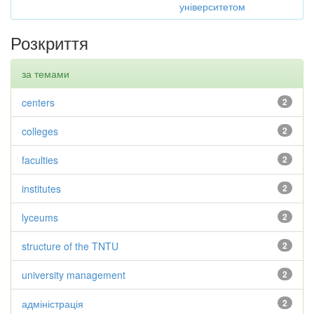
університетом
Розкриття
за темами
centers
2
colleges
2
faculties
2
institutes
2
lyceums
2
structure of the TNTU
2
university management
2
адміністрація
2