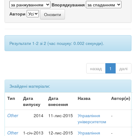
Впорядкування
Автори
Результати 1-2 зі 2 (час пошуку: 0.002 секунди).
назад
1
далі
Знайдені матеріали:
Тип
Дата
Дата
Назва
Автор(и)
випуску
внесення
Other
2014
11-лис-2015
Управління
-
університетом
Other
1-січ-2013
12-лис-2015
Управління
-