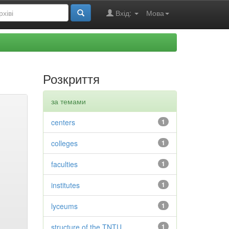
Вхід:
Мова
Розкриття
за темами
centers
1
colleges
1
faculties
1
institutes
1
lyceums
1
structure of the TNTU
1