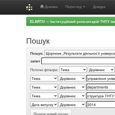
Домівка
Перегляд
Довідка
Skip
ELARTU — Інституційний репозитарій ТНТУ ім
navigation
Пошук
Пошук:
запит
Поточні фільтри:
Почати новий пошук