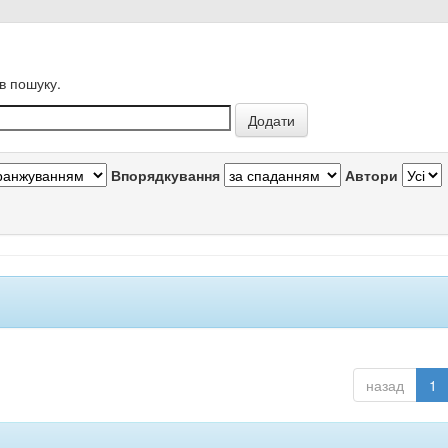
в пошуку.
Впорядкування
Автори
назад
1