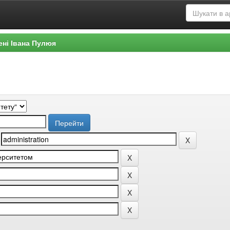
ені Івана Пулюя