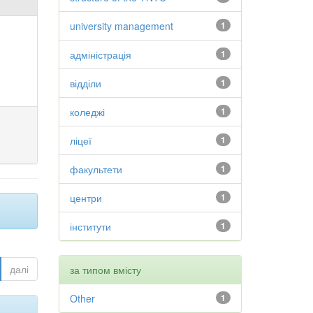
university management
1
адміністрація
1
відділи
1
коледжі
1
ліцеї
1
факультети
1
центри
1
інститути
1
далі
за типом вмісту
Other
1