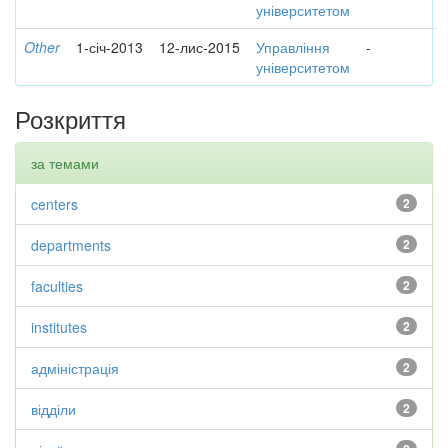
університетом
Other
1-січ-2013
12-лис-2015
Управління
-
університетом
Розкриття
за темами
centers
2
departments
2
faculties
2
institutes
2
адміністрація
2
відділи
2