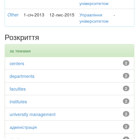
університетом
Other
1-січ-2013
12-лис-2015
Управління
-
університетом
Розкриття
за темами
centers
2
departments
2
faculties
2
institutes
2
university management
2
адміністрація
2