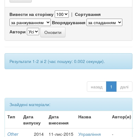
Вивести на сторінку
|
Сортування
Впорядкування
Автори
Результати 1-2 зі 2 (час пошуку: 0.002 секунди).
назад
1
далі
Знайдені матеріали:
Тип
Дата
Дата
Назва
Автор(и)
випуску
внесення
Other
2014
11-лис-2015
Управління
-