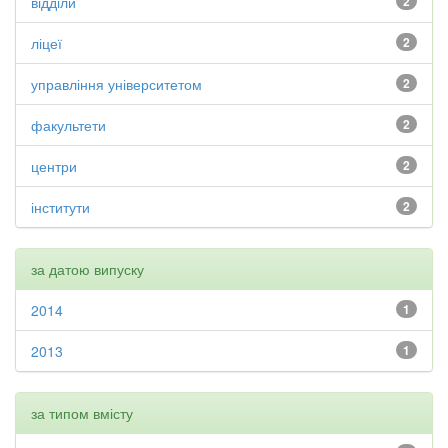
відділи
2
ліцеї
2
управління університетом
2
факультети
2
центри
2
інститути
2
за датою випуску
2014
1
2013
1
за типом вмісту