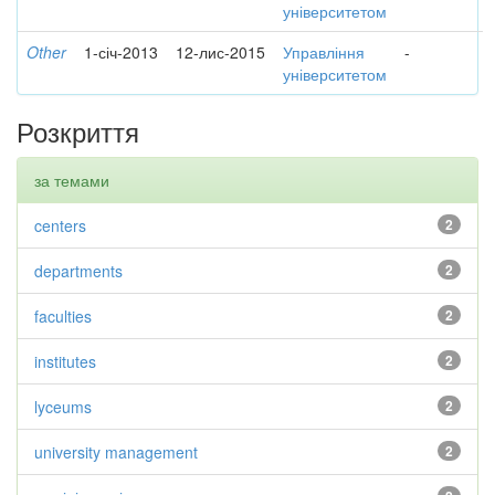
університетом
Other
1-січ-2013
12-лис-2015
Управління
-
університетом
Розкриття
за темами
centers
2
departments
2
faculties
2
institutes
2
lyceums
2
university management
2