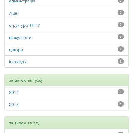
адміністрація
2
ліцеї
2
структура ТНТУ
2
факультети
2
центри
2
інститути
2
за датою випуску
2014
1
2013
1
за типом вмісту