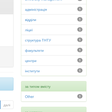
адміністрація
1
відділи
1
ліцеї
1
структура ТНТУ
1
факультети
1
центри
1
інститути
1
за типом вмісту
Other
1
далі