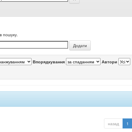
в пошуку.
Впорядкування
Автори
назад
1