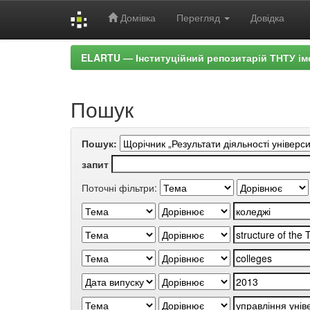
Домівка
Перегляд
Довідка
Skip
ELARTU — Інституційний репозитарій ТНТУ ім
navigation
Пошук
Пошук:
запит
Поточні фільтри: