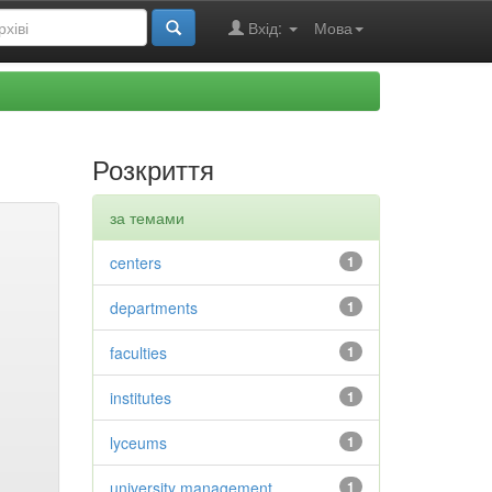
Вхід:
Мова
Розкриття
за темами
centers
1
departments
1
faculties
1
institutes
1
lyceums
1
university management
1