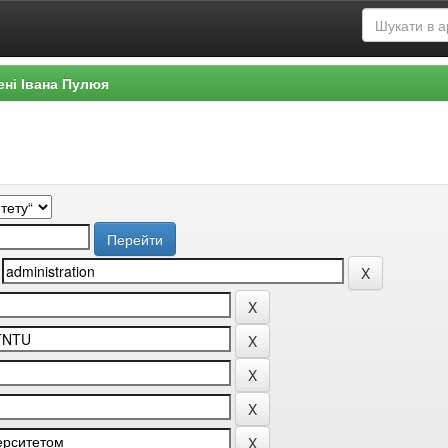
ені Івана Пулюя