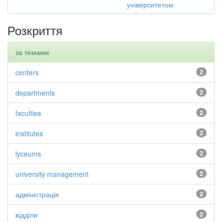
університетом
Розкриття
за темами
centers
2
departments
2
faculties
2
institutes
2
lyceums
2
university management
2
адміністрація
2
відділи
2