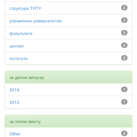
структура ТНТУ
2
управління університетом
2
факультети
2
центри
2
інститути
2
за датою випуску
2014
1
2013
1
за типом вмісту
Other
2