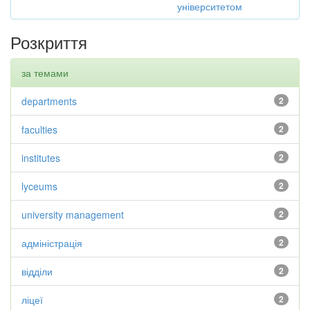
університетом
Розкриття
за темами
departments
2
faculties
2
institutes
2
lyceums
2
university management
2
адміністрація
2
відділи
2
ліцеї
2