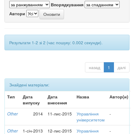
Впорядкування
Автори
Результати 1-2 зі 2 (час пошуку: 0.002 секунди).
назад
1
далі
Знайдені матеріали:
Тип
Дата
Дата
Назва
Автор(и)
випуску
внесення
Other
2014
11-лис-2015
Управління
-
університетом
Other
1-січ-2013
12-лис-2015
Управління
-