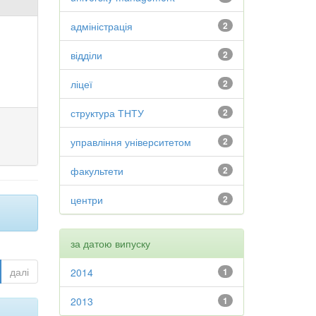
адміністрація
2
відділи
2
ліцеї
2
структура ТНТУ
2
управління університетом
2
факультети
2
центри
2
за датою випуску
далі
2014
1
2013
1