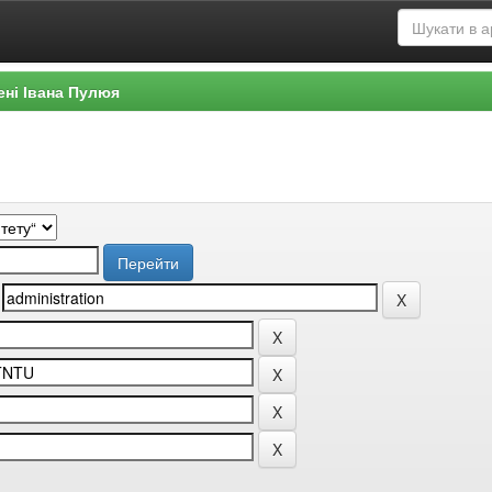
ені Івана Пулюя