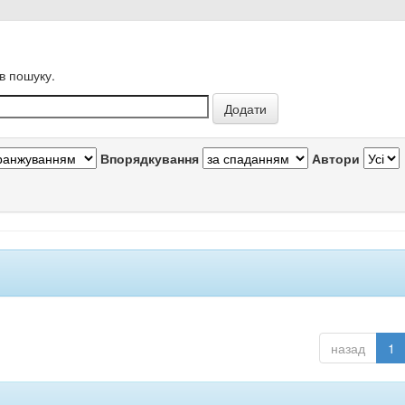
в пошуку.
Впорядкування
Автори
назад
1