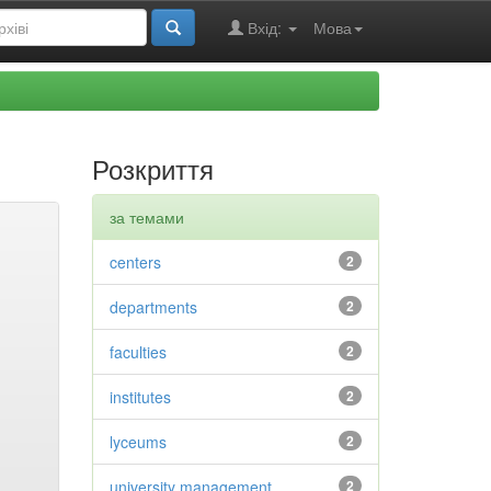
Вхід:
Мова
Розкриття
за темами
centers
2
departments
2
faculties
2
institutes
2
lyceums
2
university management
2