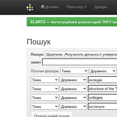
Домівка
Перегляд
Довідка
Skip
ELARTU — Інституційний репозитарій ТНТУ ім
navigation
Пошук
Пошук:
запит
Поточні фільтри:
Почати новий пошук