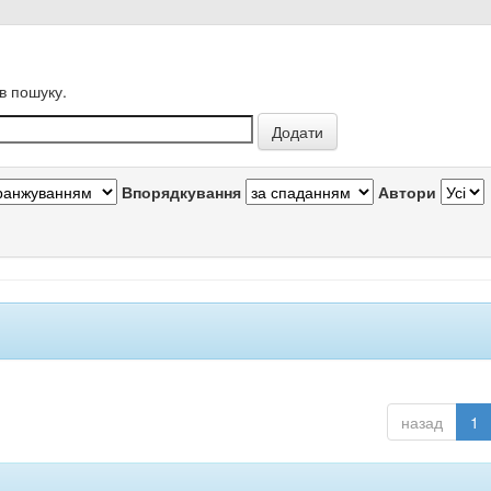
в пошуку.
Впорядкування
Автори
назад
1