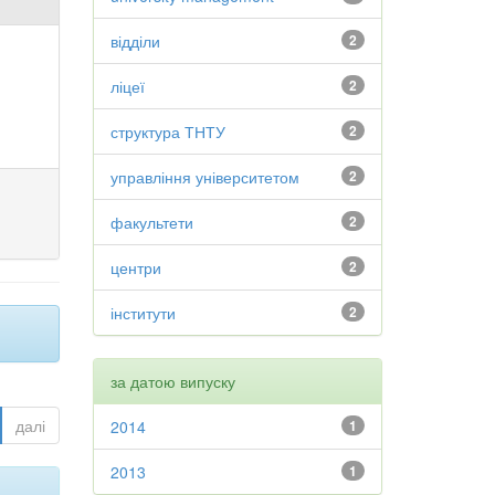
відділи
2
ліцеї
2
структура ТНТУ
2
управління університетом
2
факультети
2
центри
2
інститути
2
за датою випуску
далі
2014
1
2013
1