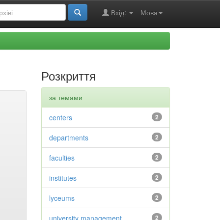
Вхід:
Мова
Розкриття
за темами
centers
2
departments
2
faculties
2
institutes
2
lyceums
2
university management
2