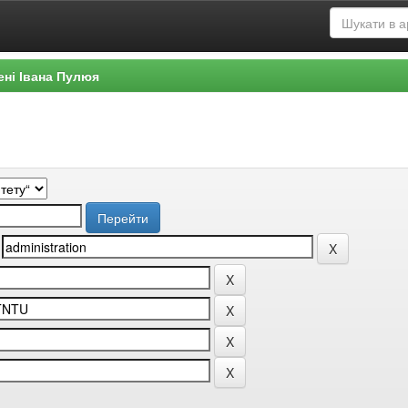
ені Івана Пулюя