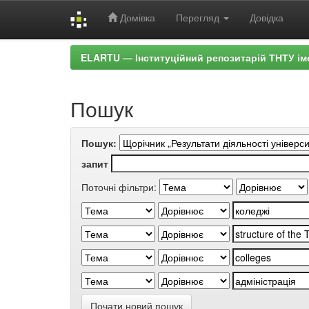
Домівка
Перегляд
Довідка
Skip
ELARTU — Інституційний репозитарій ТНТУ ім
navigation
Пошук
Пошук:
запит
Поточні фільтри:
Почати новий пошук