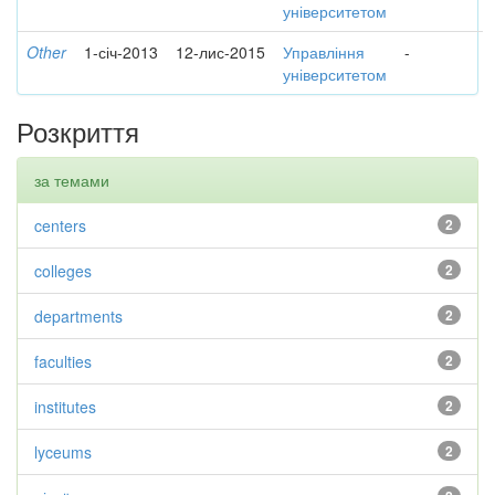
університетом
Other
1-січ-2013
12-лис-2015
Управління
-
університетом
Розкриття
за темами
centers
2
colleges
2
departments
2
faculties
2
institutes
2
lyceums
2