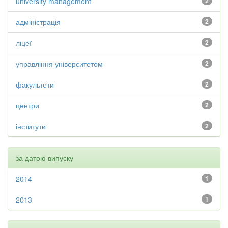
university management
2
адміністрація
2
ліцеї
2
управління університетом
2
факультети
2
центри
2
інститути
2
за датою випуску
2014
1
2013
1