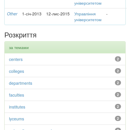
університетом
Other
1-січ-2013
12-лис-2015
Управління
-
університетом
Розкриття
за темами
centers
2
colleges
2
departments
2
faculties
2
institutes
2
lyceums
2