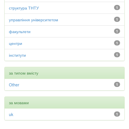
структура ТНТУ
1
управління університетом
1
факультети
1
центри
1
інститути
1
за типом вмісту
Other
1
за мовами
uk
1