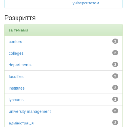
університетом
Розкриття
за темами
centers
2
colleges
2
departments
2
faculties
2
institutes
2
lyceums
2
university management
2
адміністрація
2