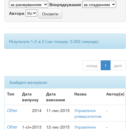
Впорядкування
Автори
Результати 1-2 зі 2 (час пошуку: 0.002 секунди).
назад
1
далі
Знайдені матеріали:
Тип
Дата
Дата
Назва
Автор(и)
випуску
внесення
Other
2014
11-лис-2015
Управління
-
університетом
Other
1-січ-2013
12-лис-2015
Управління
-