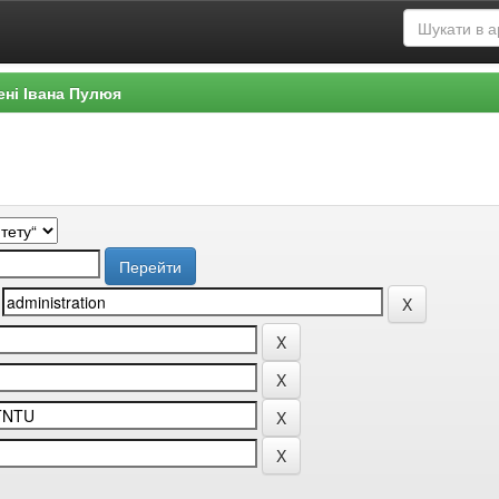
ені Івана Пулюя