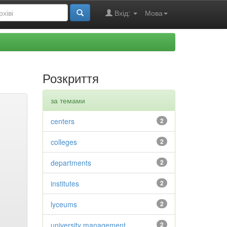
Вхід:
Мова
Розкриття
за темами
centers
2
colleges
2
departments
2
institutes
2
lyceums
2
university management
2