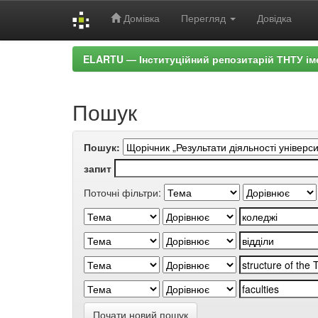
Домівка
Перегляд
Довідка
Skip
ELARTU — Інституційний репозитарій ТНТУ ім
navigation
Пошук
Пошук:
запит
Поточні фільтри:
Почати новий пошук