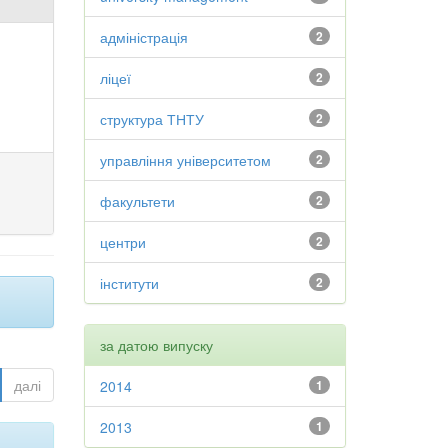
адміністрація
2
ліцеї
2
структура ТНТУ
2
управління університетом
2
факультети
2
центри
2
інститути
2
за датою випуску
далі
2014
1
2013
1