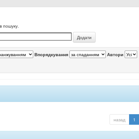
в пошуку.
Впорядкування
Автори
назад
1