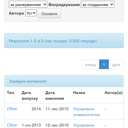
Впорядкування
Автори
Результати 1-2 зі 2 (час пошуку: 0.002 секунди).
назад
1
далі
Знайдені матеріали:
Тип
Дата
Дата
Назва
Автор(и)
випуску
внесення
Other
2014
11-лис-2015
Управління
-
університетом
Other
1-січ-2013
12-лис-2015
Управління
-