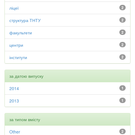
ліцеї
2
структура ТНТУ
2
факультети
2
центри
2
інститути
2
за датою випуску
2014
1
2013
1
за типом вмісту
Other
2