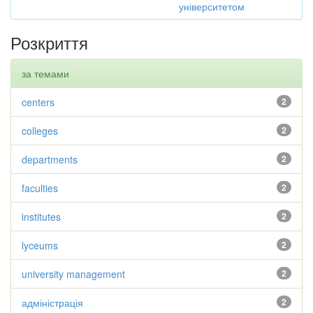
університетом
Розкриття
за темами
centers
2
colleges
2
departments
2
faculties
2
institutes
2
lyceums
2
university management
2
адміністрація
2