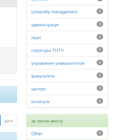
university management
1
адміністрація
1
ліцеї
1
структура ТНТУ
1
управління університетом
1
факультети
1
центри
1
інститути
1
далі
за типом вмісту
Other
1