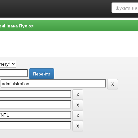
ені Івана Пулюя