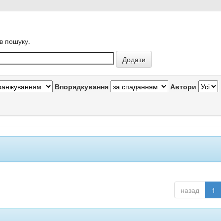
в пошуку.
Впорядкування
Автори
назад
1