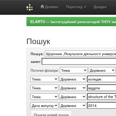
Домівка
Перегляд
Довідка
Skip
ELARTU — Інституційний репозитарій ТНТУ ім
navigation
Пошук
Пошук:
запит
Поточні фільтри:
Почати новий пошук