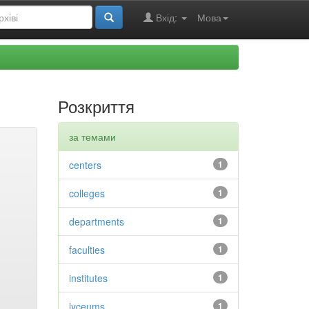
Вхід:
Мова
Розкриття
за темами
centers
1
colleges
1
departments
1
faculties
1
institutes
1
lyceums
1