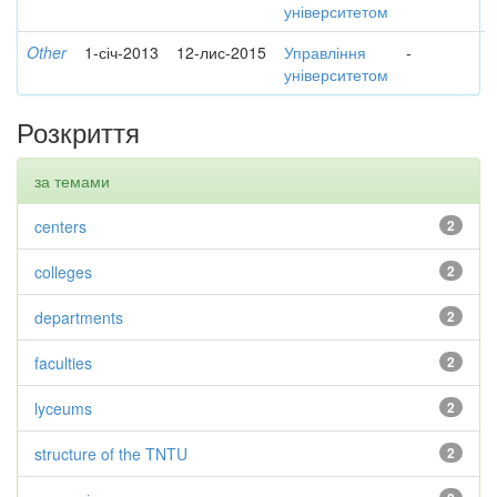
університетом
Other
1-січ-2013
12-лис-2015
Управління
-
університетом
Розкриття
за темами
centers
2
colleges
2
departments
2
faculties
2
lyceums
2
structure of the TNTU
2