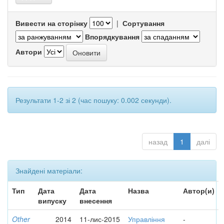
Вивести на сторінку
|
Сортування
Впорядкування
Автори
Результати 1-2 зі 2 (час пошуку: 0.002 секунди).
назад
1
далі
Знайдені матеріали:
Тип
Дата
Дата
Назва
Автор(и)
випуску
внесення
Other
2014
11-лис-2015
Управління
-