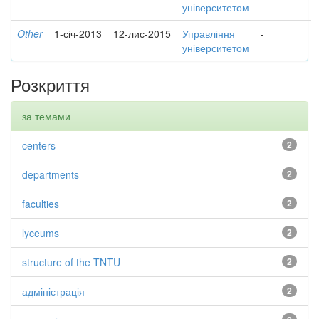
університетом
Other
1-січ-2013
12-лис-2015
Управління
-
університетом
Розкриття
за темами
centers
2
departments
2
faculties
2
lyceums
2
structure of the TNTU
2
адміністрація
2