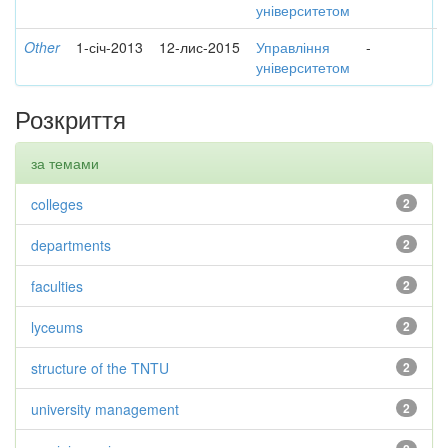
університетом
Other
1-січ-2013
12-лис-2015
Управління
-
університетом
Розкриття
за темами
colleges
2
departments
2
faculties
2
lyceums
2
structure of the TNTU
2
university management
2