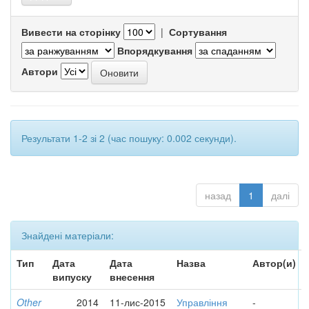
Вивести на сторінку
|
Сортування
Впорядкування
Автори
Результати 1-2 зі 2 (час пошуку: 0.002 секунди).
назад
1
далі
Знайдені матеріали:
Тип
Дата
Дата
Назва
Автор(и)
випуску
внесення
Other
2014
11-лис-2015
Управління
-