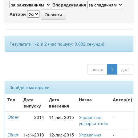
Впорядкування
Автори
Результати 1-2 зі 2 (час пошуку: 0.002 секунди).
назад
1
далі
Знайдені матеріали:
Тип
Дата
Дата
Назва
Автор(и)
випуску
внесення
Other
2014
11-лис-2015
Управління
-
університетом
Other
1-січ-2013
12-лис-2015
Управління
-