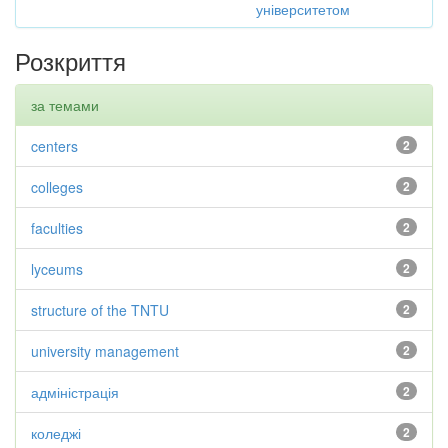
університетом
Розкриття
за темами
centers
2
colleges
2
faculties
2
lyceums
2
structure of the TNTU
2
university management
2
адміністрація
2
коледжі
2