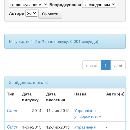
Впорядкування
Автори
Результати 1-2 зі 2 (час пошуку: 0.001 секунди).
назад
1
далі
Знайдені матеріали:
Тип
Дата
Дата
Назва
Автор(и)
випуску
внесення
Other
2014
11-лис-2015
Управління
-
університетом
Other
1-січ-2013
12-лис-2015
Управління
-