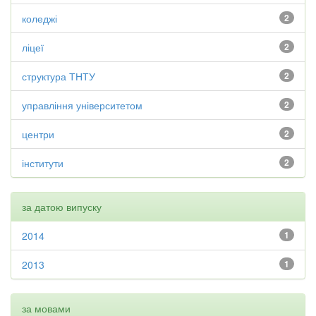
коледжі
2
ліцеї
2
структура ТНТУ
2
управління університетом
2
центри
2
інститути
2
за датою випуску
2014
1
2013
1
за мовами