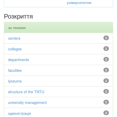
університетом
Розкриття
за темами
centers
2
colleges
2
departments
2
faculties
2
lyceums
2
structure of the TNTU
2
university management
2
адміністрація
2