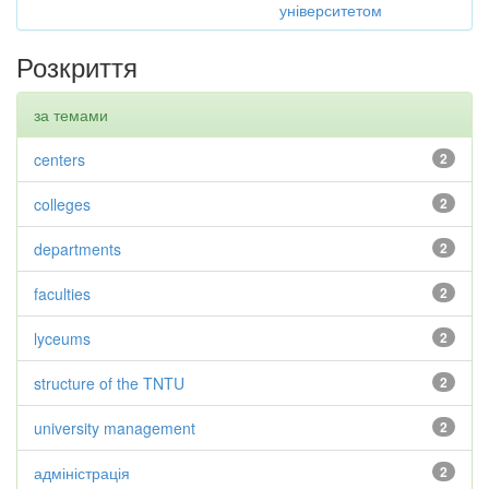
університетом
Розкриття
за темами
centers
2
colleges
2
departments
2
faculties
2
lyceums
2
structure of the TNTU
2
university management
2
адміністрація
2