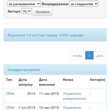
Впорядкування
Автори
Результати 1-2 зі 2 (час пошуку: 0.002 секунди).
назад
1
далі
Знайдені матеріали:
Тип
Дата
Дата
Назва
Автор(и)
випуску
внесення
Other
2014
11-лис-2015
Управління
-
університетом
Other
1-січ-2013
12-лис-2015
Управління
-