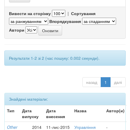
Вивести на сторінку
|
Сортування
Впорядкування
Автори
Результати 1-2 зі 2 (час пошуку: 0.002 секунди).
назад
1
далі
Знайдені матеріали:
Тип
Дата
Дата
Назва
Автор(и)
випуску
внесення
Other
2014
11-лис-2015
Управління
-