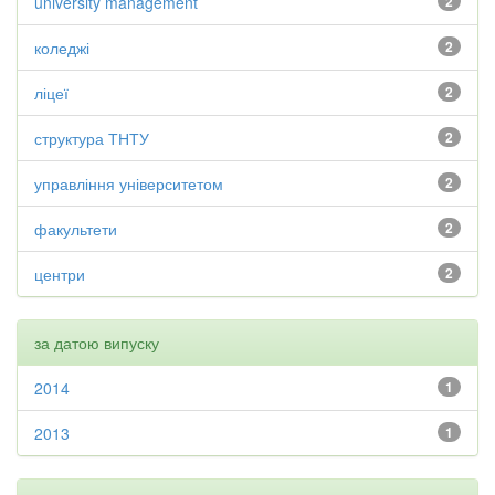
university management
2
коледжі
2
ліцеї
2
структура ТНТУ
2
управління університетом
2
факультети
2
центри
2
за датою випуску
2014
1
2013
1