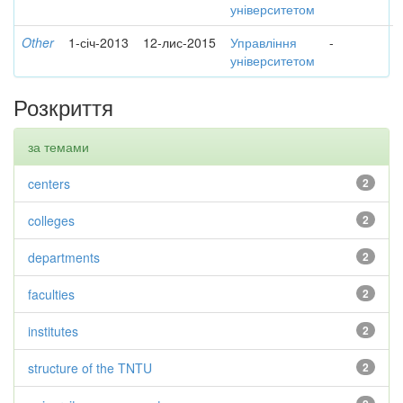
університетом
Other
1-січ-2013
12-лис-2015
Управління
-
університетом
Розкриття
за темами
centers
2
colleges
2
departments
2
faculties
2
institutes
2
structure of the TNTU
2