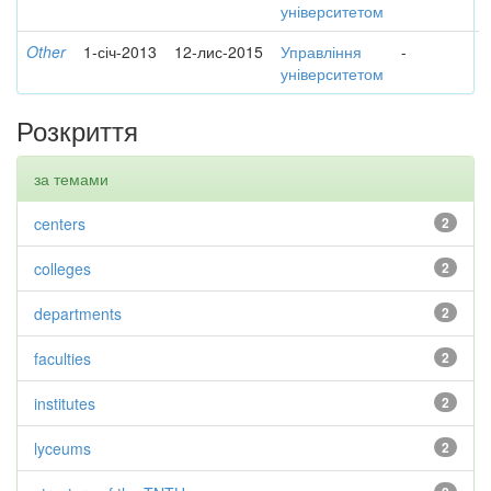
університетом
Other
1-січ-2013
12-лис-2015
Управління
-
університетом
Розкриття
за темами
centers
2
colleges
2
departments
2
faculties
2
institutes
2
lyceums
2