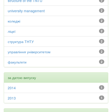
structure of the TNTU
2
university management
2
коледжі
2
ліцеї
2
структура ТНТУ
2
управління університетом
2
факультети
2
за датою випуску
2014
1
2013
1