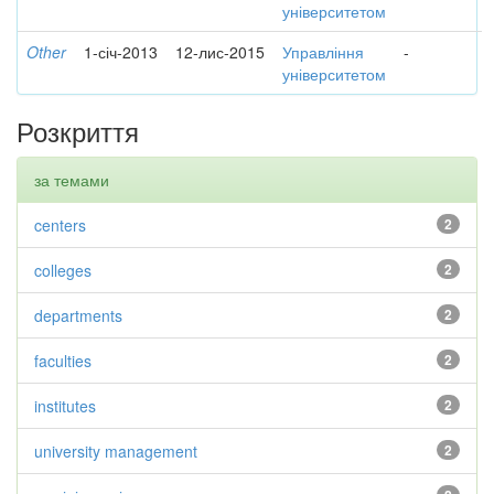
університетом
Other
1-січ-2013
12-лис-2015
Управління
-
університетом
Розкриття
за темами
centers
2
colleges
2
departments
2
faculties
2
institutes
2
university management
2