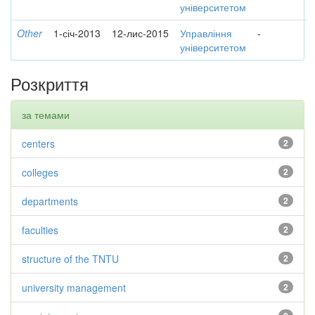
університетом
Other
1-січ-2013
12-лис-2015
Управління
-
університетом
Розкриття
за темами
centers
2
colleges
2
departments
2
faculties
2
structure of the TNTU
2
university management
2