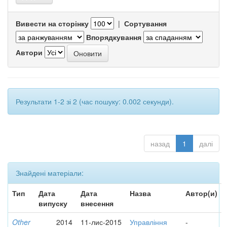
Вивести на сторінку
|
Сортування
Впорядкування
Автори
Результати 1-2 зі 2 (час пошуку: 0.002 секунди).
назад
1
далі
Знайдені матеріали:
Тип
Дата
Дата
Назва
Автор(и)
випуску
внесення
Other
2014
11-лис-2015
Управління
-