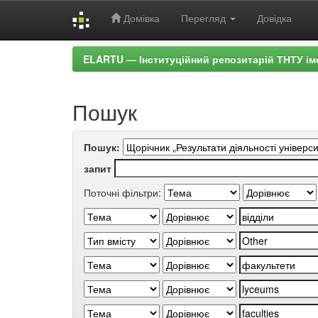
Домівка
Перегляд
Довідка
Skip
ELARTU — Інституційний репозитарій ТНТУ ім
navigation
Пошук
Пошук:
запит
Поточні фільтри: