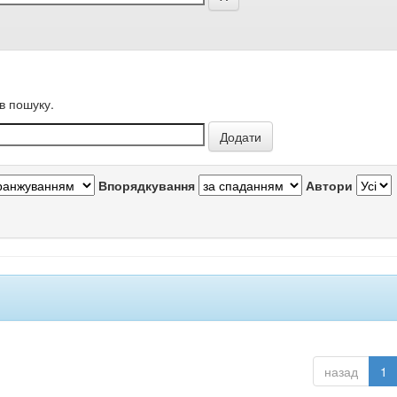
в пошуку.
Впорядкування
Автори
назад
1