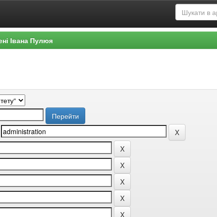
ені Івана Пулюя