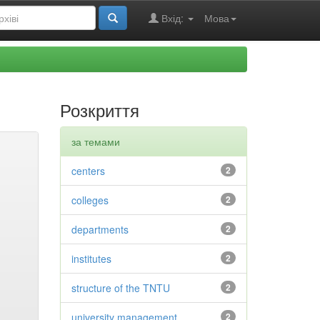
Вхід:
Мова
Розкриття
за темами
centers
2
colleges
2
departments
2
institutes
2
structure of the TNTU
2
university management
2