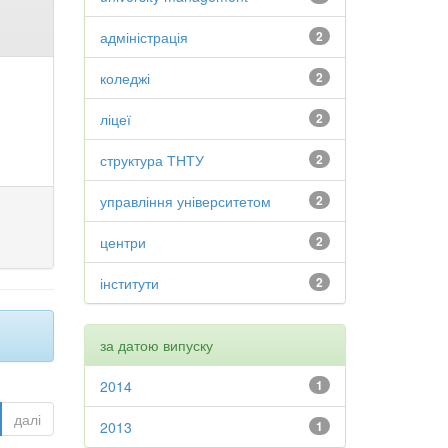
адміністрація
2
коледжі
2
ліцеї
2
структура ТНТУ
2
управління університетом
2
центри
2
інститути
2
за датою випуску
2014
1
далі
2013
1