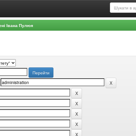
ені Івана Пулюя