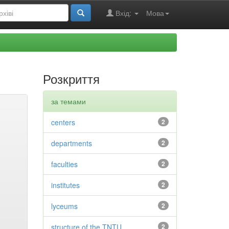
Вхід:
Мова
Розкриття
за темами
centers
2
departments
2
faculties
2
institutes
2
lyceums
2
structure of the TNTU
2