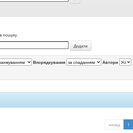
в пошуку.
Впорядкування
Автори
назад
1