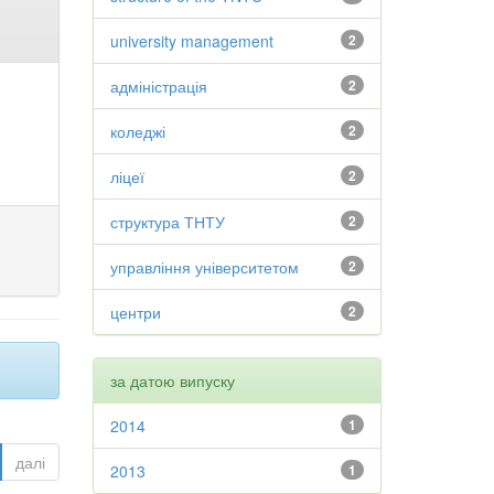
university management
2
адміністрація
2
коледжі
2
ліцеї
2
структура ТНТУ
2
управління університетом
2
центри
2
за датою випуску
2014
1
далі
2013
1