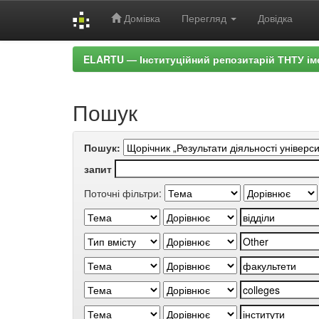
Домівка
Перегляд
Довідка
Skip
ELARTU — Інституційний репозитарій ТНТУ ім
navigation
Пошук
Пошук:
запит
Поточні фільтри: