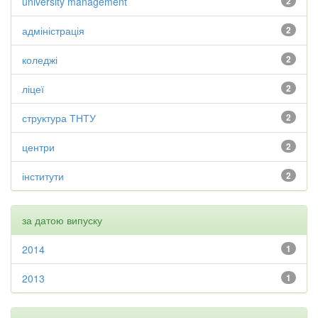
university management
2
адміністрація
2
коледжі
2
ліцеї
2
структура ТНТУ
2
центри
2
інститути
2
за датою випуску
2014
1
2013
1