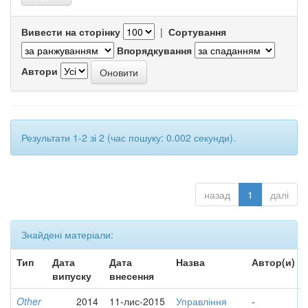
Вивести на сторінку
|
Сортування
Впорядкування
Автори
Результати 1-2 зі 2 (час пошуку: 0.002 секунди).
назад
1
далі
Знайдені матеріали:
Тип
Дата
Дата
Назва
Автор(и)
випуску
внесення
Other
2014
11-лис-2015
Управління
-