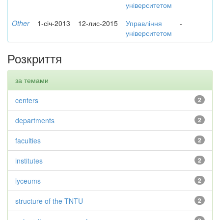
університетом
Other
1-січ-2013
12-лис-2015
Управління
-
університетом
Розкриття
за темами
centers
2
departments
2
faculties
2
institutes
2
lyceums
2
structure of the TNTU
2