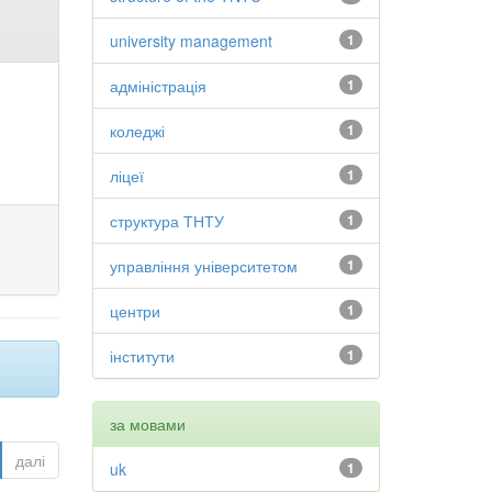
university management
1
адміністрація
1
коледжі
1
ліцеї
1
структура ТНТУ
1
управління університетом
1
центри
1
інститути
1
за мовами
далі
uk
1