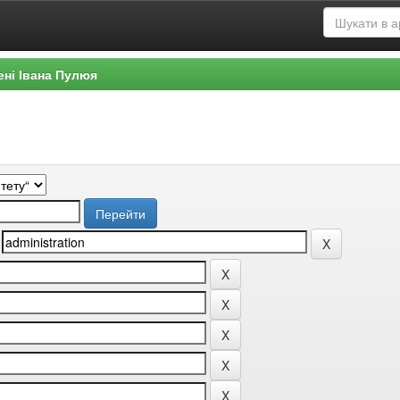
ені Івана Пулюя