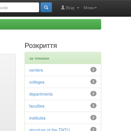
Вхід:
Мова
Розкриття
за темами
centers
1
colleges
1
departments
1
faculties
1
institutes
1
structure of the TNTU
1