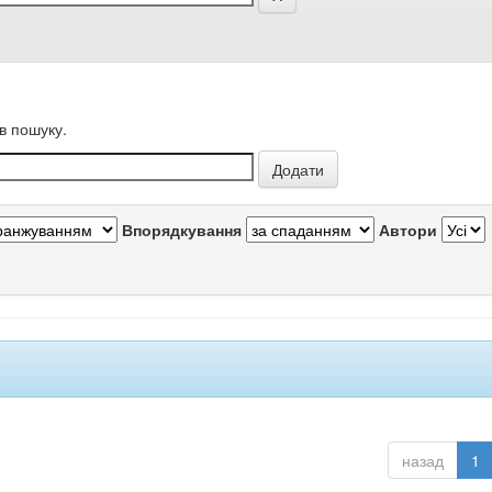
в пошуку.
Впорядкування
Автори
назад
1