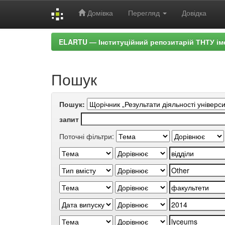
Домівка
Перегляд
Довідка
Skip
ELARTU — Інституційний репозитарій ТНТУ ім
navigation
Пошук
Пошук:
запит
Поточні фільтри: