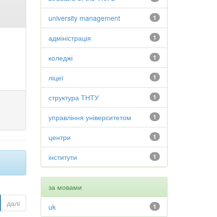
university management
1
адміністрація
1
коледжі
1
ліцеї
1
структура ТНТУ
1
управління університетом
1
центри
1
інститути
1
за мовами
далі
uk
1