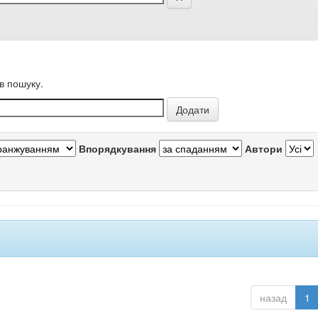
в пошуку.
Впорядкування
Автори
назад
1