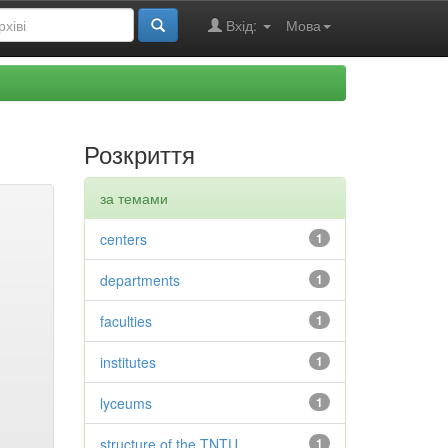
Вхід:
Мова
Розкриття
за темами
centers
1
departments
1
faculties
1
institutes
1
lyceums
1
structure of the TNTU
1