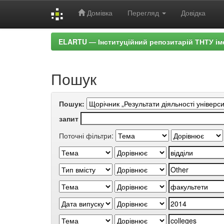
Домівка
Перегляд
Довідка
Skip
ELARTU — Інституційний репозитарій ТНТУ ім
navigation
Пошук
Пошук:
запит
Поточні фільтри: