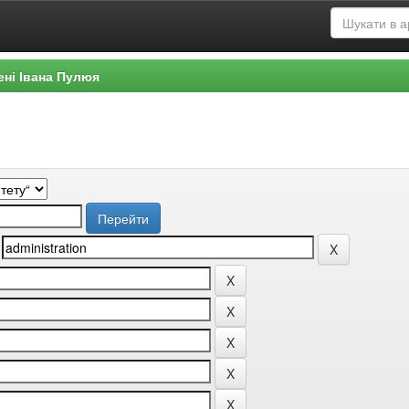
ені Івана Пулюя