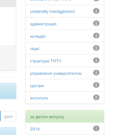
university management
2
адміністрація
2
коледжі
2
ліцеї
2
структура ТНТУ
2
управління університетом
2
центри
2
інститути
2
далі
за датою випуску
2014
1