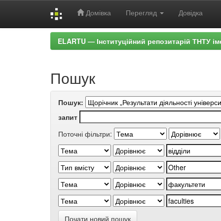
Домівка
Перегляд
Довідка
Skip
ELARTU — Інституційний репозитарій ТНТУ ім
navigation
Пошук
Пошук:
запит
Поточні фільтри:
Почати новий пошук