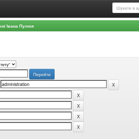
ені Івана Пулюя