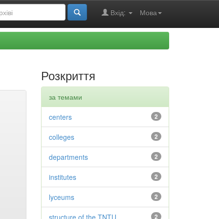
Вхід:
Мова
Розкриття
за темами
centers
2
colleges
2
departments
2
institutes
2
lyceums
2
structure of the TNTU
2