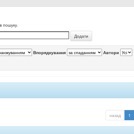
в пошуку.
Впорядкування
Автори
назад
1