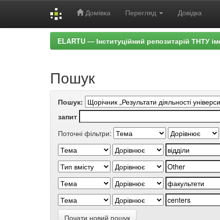
Домівка
Перегляд
Довідка
Skip
ELARTU — Інституційний репозитарій ТНТУ ім
navigation
Пошук
Пошук:
запит
Поточні фільтри:
Почати новий пошук