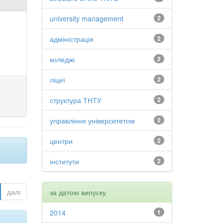
university management
2
адміністрація
2
коледжі
2
ліцеї
2
структура ТНТУ
2
управління університетом
2
центри
2
інститути
2
далі
за датою випуску
2014
1