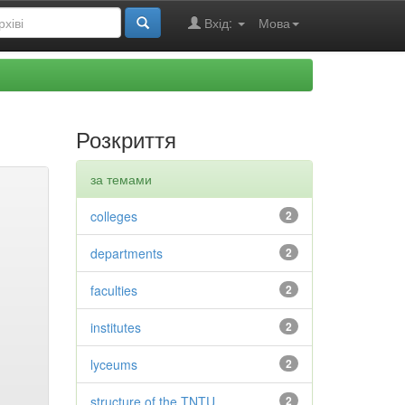
Вхід:
Мова
Розкриття
за темами
colleges
2
departments
2
faculties
2
institutes
2
lyceums
2
structure of the TNTU
2