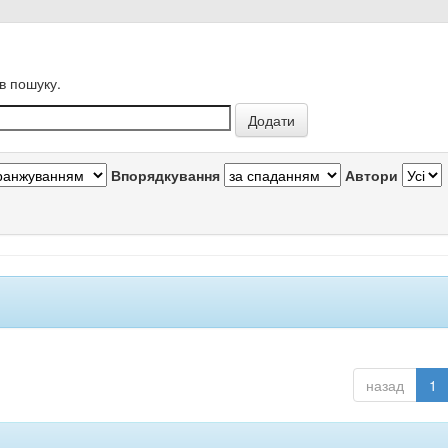
в пошуку.
Впорядкування
Автори
назад
1