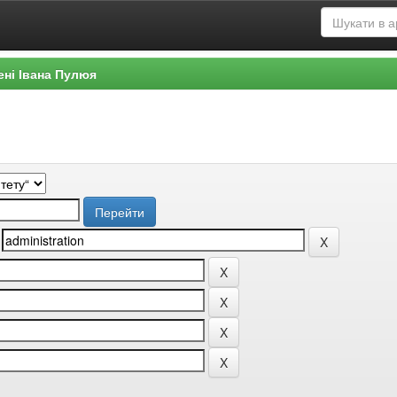
ені Івана Пулюя