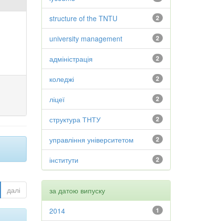
structure of the TNTU
2
university management
2
адміністрація
2
коледжі
2
ліцеї
2
структура ТНТУ
2
управління університетом
2
інститути
2
далі
за датою випуску
2014
1