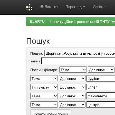
Домівка
Перегляд
Довідка
Skip
ELARTU — Інституційний репозитарій ТНТУ ім
navigation
Пошук
Пошук:
запит
Поточні фільтри:
Почати новий пошук