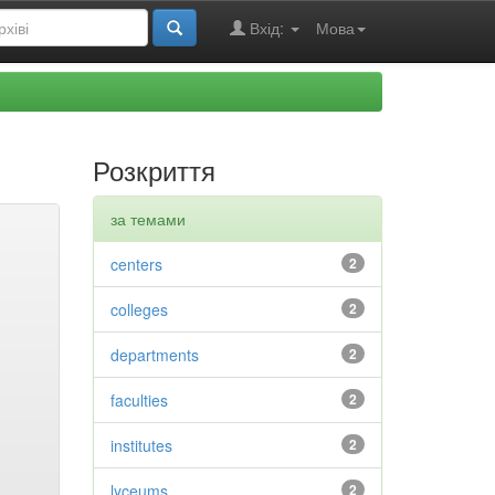
Вхід:
Мова
Розкриття
за темами
centers
2
colleges
2
departments
2
faculties
2
institutes
2
lyceums
2