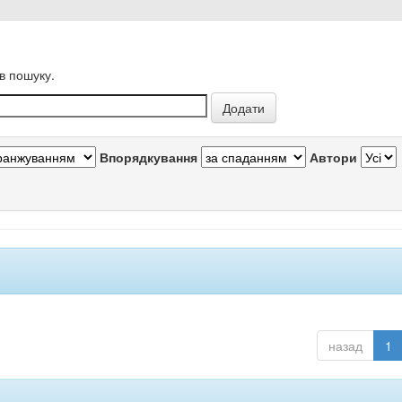
в пошуку.
Впорядкування
Автори
назад
1