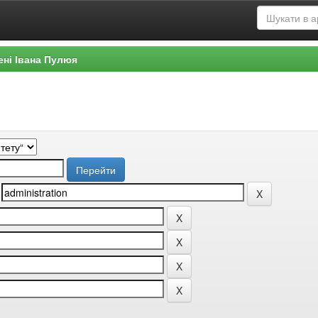
ені Івана Пулюя