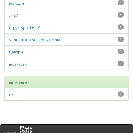
коледжі
1
ліцеї
1
структура ТНТУ
1
управління університетом
1
центри
1
інститути
1
за мовами
uk
1
Тема від