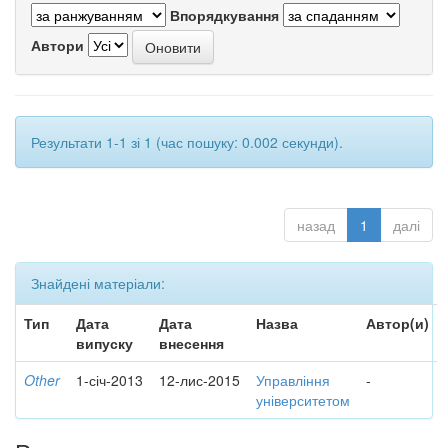
Впорядкування
Автори
Результати 1-1 зі 1 (час пошуку: 0.002 секунди).
назад
1
далі
Знайдені матеріали:
Тип
Дата
Дата
Назва
Автор(и)
випуску
внесення
Other
1-січ-2013
12-лис-2015
Управління
-
університетом