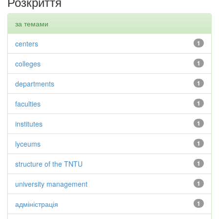
Розкриття
за темами
centers
1
colleges
1
departments
1
faculties
1
institutes
1
lyceums
1
structure of the TNTU
1
university management
1
адміністрація
1