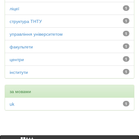
ліцеї
1
структура ТНТУ
1
управління університетом
1
факультети
1
центри
1
інститути
1
за мовами
uk
1