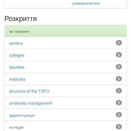
університетом
Розкриття
за темами
centers
1
colleges
1
faculties
1
institutes
1
structure of the TNTU
1
university management
1
адміністрація
1
коледжі
1