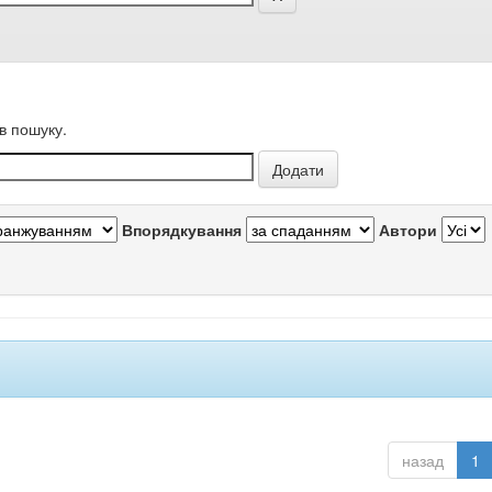
в пошуку.
Впорядкування
Автори
назад
1