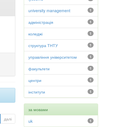
university management
1
адміністрація
1
коледжі
1
структура ТНТУ
1
управління університетом
1
факультети
1
центри
1
інститути
1
за мовами
далі
uk
1