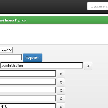
ені Івана Пулюя