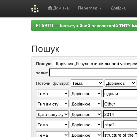
Домівка
Перегляд
Довідка
Skip
ELARTU — Інституційний репозитарій ТНТУ ім
navigation
Пошук
Пошук:
запит
Поточні фільтри: