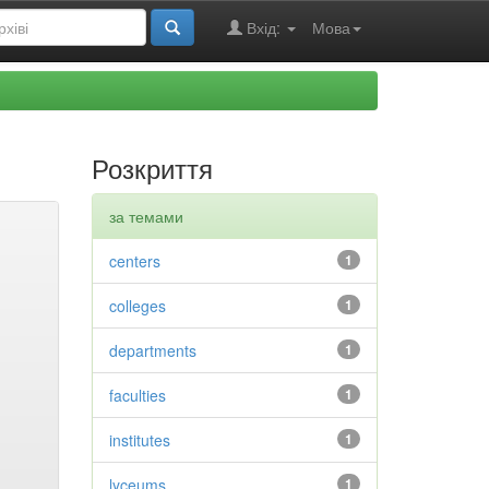
Вхід:
Мова
Розкриття
за темами
centers
1
colleges
1
departments
1
faculties
1
institutes
1
lyceums
1