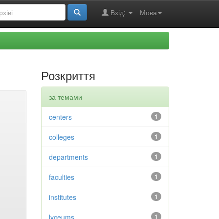
Вхід:
Мова
Розкриття
за темами
centers
1
colleges
1
departments
1
faculties
1
institutes
1
lyceums
1