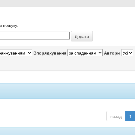
в пошуку.
Впорядкування
Автори
назад
1