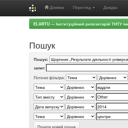
Домівка
Перегляд
Довідка
Skip
ELARTU — Інституційний репозитарій ТНТУ ім
navigation
Пошук
Пошук:
запит
Поточні фільтри:
Почати новий пошук