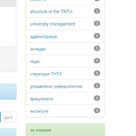
structure of the TNTU
1
university management
1
адміністрація
1
коледжі
1
ліцеї
1
структура ТНТУ
1
управління університетом
1
факультети
1
інститути
1
далі
за мовами