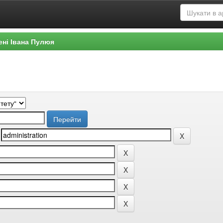
ені Івана Пулюя