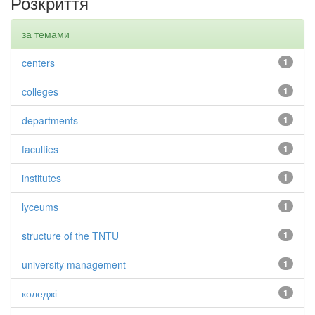
Розкриття
за темами
centers
1
colleges
1
departments
1
faculties
1
institutes
1
lyceums
1
structure of the TNTU
1
university management
1
коледжі
1