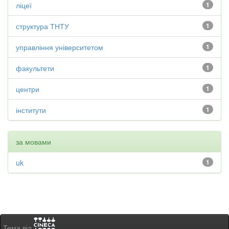
ліцеї
1
структура ТНТУ
1
управління університетом
1
факультети
1
центри
1
інститути
1
за мовами
uk
1
Тема від