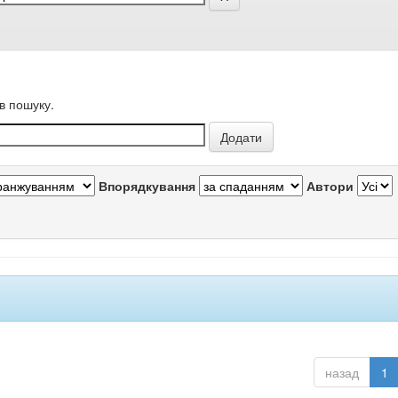
в пошуку.
Впорядкування
Автори
назад
1