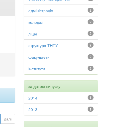
адміністрація
2
коледжі
2
ліцеї
2
структура ТНТУ
2
факультети
2
інститути
2
за датою випуску
2014
1
2013
1
далі