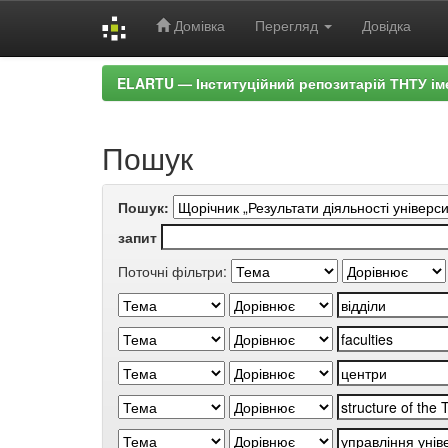
Домівка
Перегляд
Довідка
Skip
ELARTU — Інституційний репозитарій ТНТУ ім
navigation
Пошук
Пошук:
запит
Поточні фільтри: