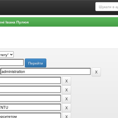
ені Івана Пулюя