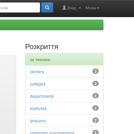
Вхід:
Мова
Розкриття
за темами
centers
2
colleges
2
departments
2
institutes
2
lyceums
2
university management
2